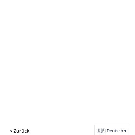
< Zurück
🇩🇪
Deutsch
▼